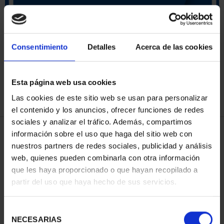
ORDENAR POR:
Consentimiento
Detalles
Acerca de las cookies
Esta página web usa cookies
REFINAR
Las cookies de este sitio web se usan para personalizar
el contenido y los anuncios, ofrecer funciones de redes
sociales y analizar el tráfico. Además, compartimos
3 Productos encontrados
información sobre el uso que haga del sitio web con
nuestros partners de redes sociales, publicidad y análisis
web, quienes pueden combinarla con otra información
que les haya proporcionado o que hayan recopilado a
partir del uso que haya hecho de sus servicios.
Selección
NECESARIAS
de