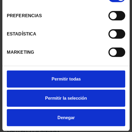
consentimiento
PREFERENCIAS
CAPITALES ESPAÑOLAS
CAPITALES ESPAÑOLAS
- ALICANTE
- CASTELLON DE LA ...
ESTADÍSTICA
73,00 €
73,00 €
MARKETING
Permitir todas
Permitir la selección
Denegar
CAPITALES ESPAÑOLAS