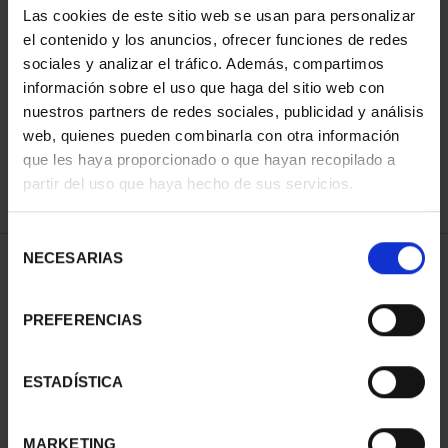
Las cookies de este sitio web se usan para personalizar
el contenido y los anuncios, ofrecer funciones de redes
sociales y analizar el tráfico. Además, compartimos
ORDENAR POR:
información sobre el uso que haga del sitio web con
nuestros partners de redes sociales, publicidad y análisis
web, quienes pueden combinarla con otra información
que les haya proporcionado o que hayan recopilado a
REFINAR
partir del uso que haya hecho de sus servicios.
Selección
NECESARIAS
de
1 Productos encontrados
consentimiento
PREFERENCIAS
ESTADÍSTICA
MARKETING