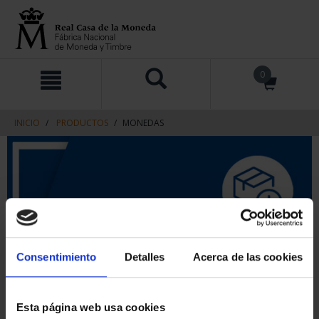
saltar
Saltar
0
al
al
contenido
men
de
navegacin
INICIO
PRODUCTOS
MONEDAS
Consentimiento
Detalles
Acerca de las cookies
Esta página web usa cookies