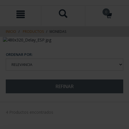
saltar
Saltar
0
al
al
contenido
men
de
navegacin
INICIO
PRODUCTOS
MONEDAS
ORDENAR POR:
REFINAR
4 Productos encontrados