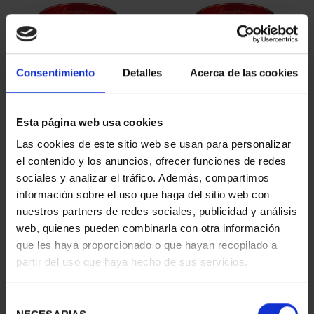
Consentimiento
Detalles
Acerca de las cookies
Esta página web usa cookies
SUSCRIPCIÓN
SUSCRIPCIÓN
Las cookies de este sitio web se usan para personalizar
CAPITALES DE
CAPITALES DE
el contenido y los anuncios, ofrecer funciones de redes
PROVINCIA 1
PROVINCIA 2
sociales y analizar el tráfico. Además, compartimos
949,00 €
949,00 €
información sobre el uso que haga del sitio web con
nuestros partners de redes sociales, publicidad y análisis
Sólo para usuarios
Sólo para usuarios
registrados
registrados
web, quienes pueden combinarla con otra información
que les haya proporcionado o que hayan recopilado a
partir del uso que haya hecho de sus servicios.
Selección