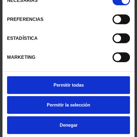
NECESARIAS
de
consentimiento
PREFERENCIAS
SUSCRIPCIÓN
SUSCRIPCIÓN
ESTADÍSTICA
CAPITALES DE
CAPITALES DE
PROVINCIA 3
PROVINCIA 4
MARKETING
949,00 €
949,00 €
Sólo para usuarios
Sólo para usuarios
registrados
registrados
Permitir todas
Permitir la selección
ORDENAR POR:
Denegar