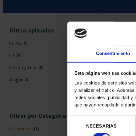
ORDENAR POR:
Filtros aplicados
CC.AA.
Consentimiento
5 €
5 Productos en
Castilla y León
Esta página web usa cookie
Aragón
Las cookies de este sitio we
y analizar el tráfico. Ademá
redes sociales, publicidad y
que hayan recopilado a parti
Filtrar por Categoría
Selección
NECESARIAS
de
Colecciones
(1)
consentimiento