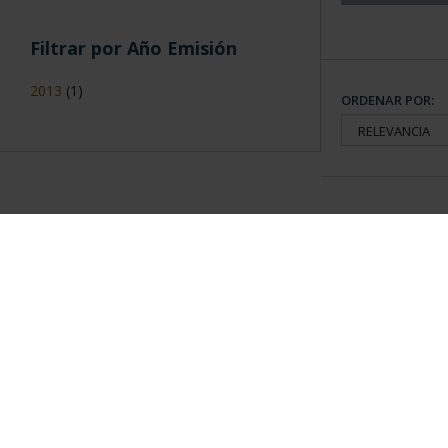
Filtrar por Año Emisión
2013
(1)
ORDENAR POR:
Información General
Contacto
|
Preguntas Frequentes (FAQs)
|
Aviso Legal
|
Condicio