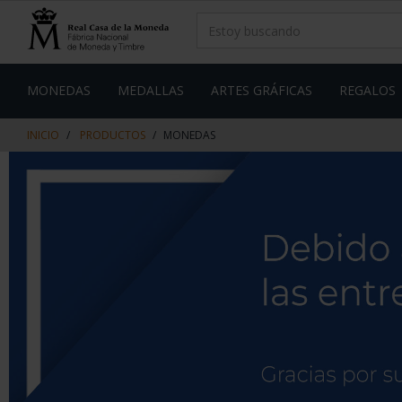
saltar
Saltar
al
al
contenido
men
de
navegacin
MONEDAS
MEDALLAS
ARTES GRÁFICAS
REGALOS
INICIO
PRODUCTOS
MONEDAS