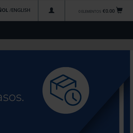
ÑOL
/
€0.00
0
ELEMENTOS