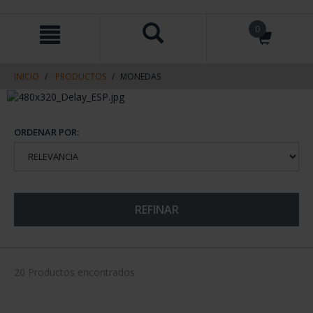
saltar
Saltar
0
al
al
contenido
men
de
navegacin
INICIO
PRODUCTOS
MONEDAS
ORDENAR POR:
REFINAR
20 Productos encontrados