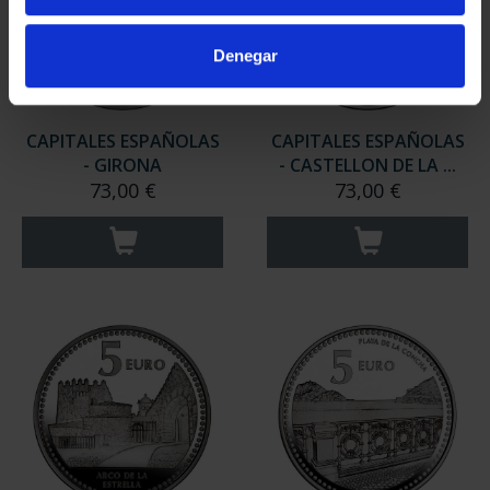
Denegar
CAPITALES ESPAÑOLAS
CAPITALES ESPAÑOLAS
- GIRONA
- CASTELLON DE LA ...
73,00 €
73,00 €