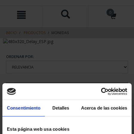
saltar
Saltar
0
al
al
contenido
men
de
navegacin
INICIO
PRODUCTOS
MONEDAS
ORDENAR POR:
REFINAR
Consentimiento
Detalles
Acerca de las cookies
2 Productos encontrados
Esta página web usa cookies