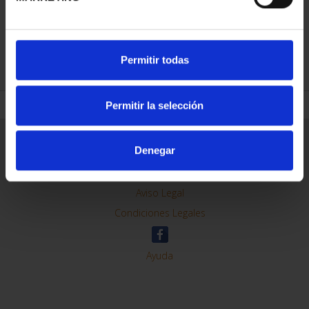
REFINAR
Permitir todas
Permitir la selección
Información General
Denegar
Contacto
Preguntas Frequentes (FAQs)
Aviso Legal
Condiciones Legales
Ayuda