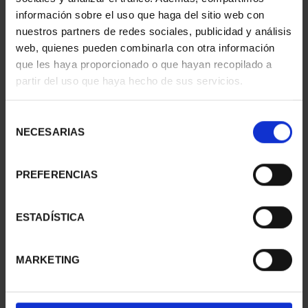
información sobre el uso que haga del sitio web con
nuestros partners de redes sociales, publicidad y análisis
web, quienes pueden combinarla con otra información
que les haya proporcionado o que hayan recopilado a
partir del uso que haya hecho de sus servicios.
SUSCRIPCIÓN
SUSCRIPCIÓN
CAPITALES DE
CAPITALES DE
PROVINCIA 3
PROVINCIA 4
Selección
949,00 €
949,00 €
NECESARIAS
de
consentimiento
Sólo para usuarios
Sólo para usuarios
registrados
registrados
PREFERENCIAS
ESTADÍSTICA
MARKETING