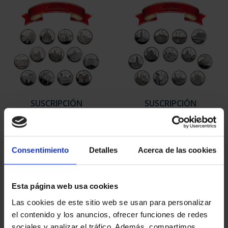
SUSCRIPCIÓN
SUSCRIPCIÓN
CAPITALES DE
CAPITALES DE
PROVINCIA 1
PROVINCIA 2
949,00 €
949,00 €
Consentimiento
Detalles
Acerca de las cookies
Sólo para usuarios
Sólo para usuarios
registrados
registrados
Esta página web usa cookies
Las cookies de este sitio web se usan para personalizar
el contenido y los anuncios, ofrecer funciones de redes
sociales y analizar el tráfico. Además, compartimos