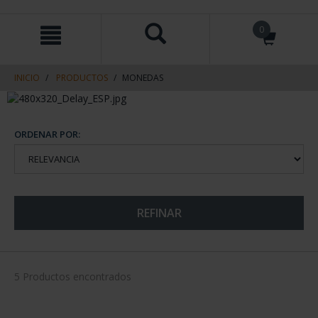
saltar
Saltar
0
al
al
contenido
men
de
navegacin
INICIO
PRODUCTOS
MONEDAS
ORDENAR POR:
REFINAR
5 Productos encontrados