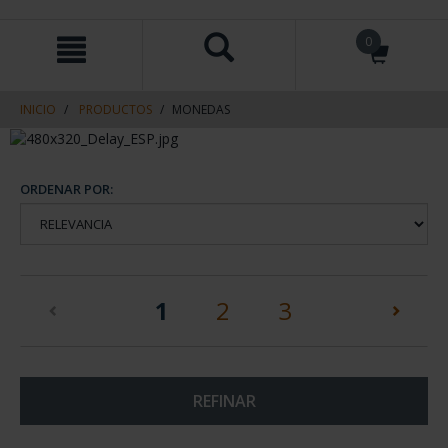
saltar
Saltar
0
al
al
contenido
men
de
navegacin
INICIO
PRODUCTOS
MONEDAS
ORDENAR POR:
(current)
1
2
3
REFINAR