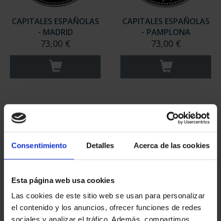
CAPITALES ESPAÑOLAS
CAPITALES ESPAÑOLAS
- MADRID
- PAMPLONA
73,00 €
73,00 €
Consentimiento
Detalles
Acerca de las cookies
Esta página web usa cookies
Las cookies de este sitio web se usan para personalizar
CAPITALES ESPAÑOLAS
CAPITALES ESPAÑOLAS
el contenido y los anuncios, ofrecer funciones de redes
- ALICANTE
- BADAJOZ
sociales y analizar el tráfico. Además, compartimos