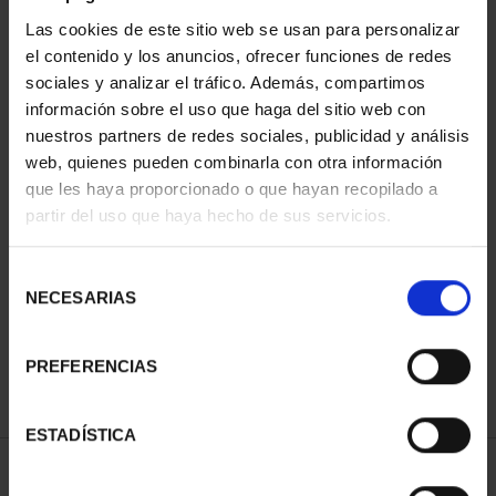
Las cookies de este sitio web se usan para personalizar
el contenido y los anuncios, ofrecer funciones de redes
sociales y analizar el tráfico. Además, compartimos
información sobre el uso que haga del sitio web con
nuestros partners de redes sociales, publicidad y análisis
web, quienes pueden combinarla con otra información
que les haya proporcionado o que hayan recopilado a
partir del uso que haya hecho de sus servicios.
PATRIMONIO
CIUDADES PATRIMONIO
NACIONAL II - PALACIO
- ALCALÁ DE HENARES
Selección
REAL DE...
73,00 €
NECESARIAS
de
73,00 €
consentimiento
PREFERENCIAS
ESTADÍSTICA