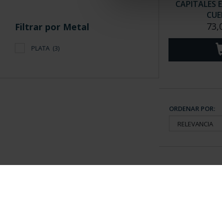
CAPITALES 
CUE
73,
Filtrar por Metal
PLATA
(3)
ORDENAR POR:
Información General
Contacto
|
Preguntas Frequentes (FAQs)
|
Aviso Legal
|
Condicio