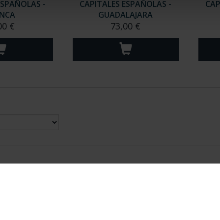
ESPAÑOLAS -
CAPITALES ESPAÑOLAS -
CAP
NCA
GUADALAJARA
00 €
73,00 €
nes Legales
|
|
Ayuda
|