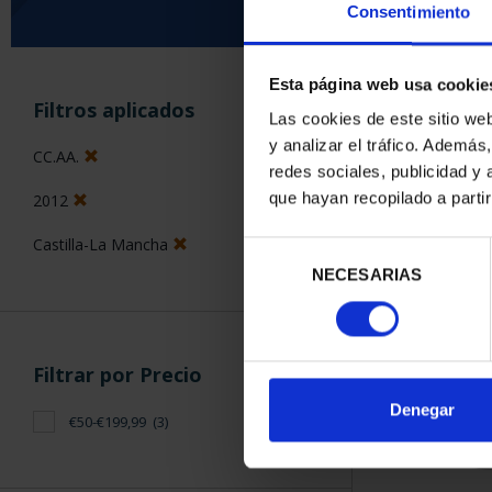
Consentimiento
Esta página web usa cookie
ORDENAR POR:
Filtros aplicados
Las cookies de este sitio we
y analizar el tráfico. Ademá
CC.AA.
redes sociales, publicidad y
que hayan recopilado a parti
2012
3 Productos en
Castilla-La Mancha
Selección
NECESARIAS
de
consentimiento
Filtrar por Precio
Denegar
€50-€199,99
(3)