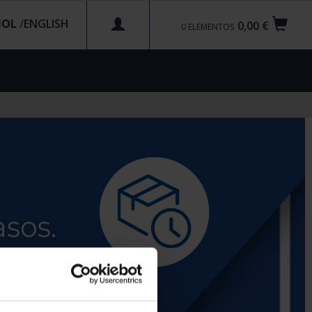
ÑOL
/
0,00 €
0
ELEMENTOS