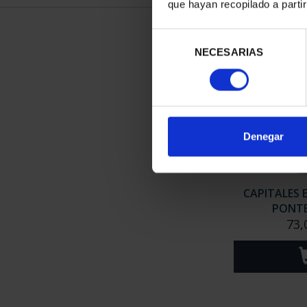
que hayan recopilado a parti
Selección
NECESARIAS
de
consentimiento
Denegar
CAPITALES 
PONT
73,