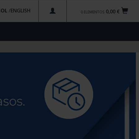
ÑOL
/
0,00 €
0
ELEMENTOS