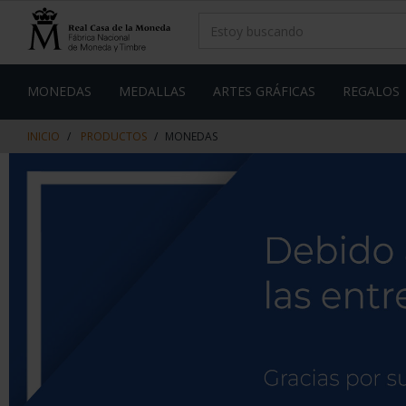
saltar
Saltar
al
al
contenido
men
de
navegacin
MONEDAS
MEDALLAS
ARTES GRÁFICAS
REGALOS
INICIO
PRODUCTOS
MONEDAS