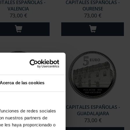
ITALES ESPAÑOLAS -
CAPITALES ESPAÑOLAS -
VALENCIA
OURENSE
73,00 €
73,00 €
Acerca de las cookies
ITALES ESPAÑOLAS -
CAPITALES ESPAÑOLAS -
 funciones de redes sociales
PALENCIA
GUADALAJARA
con nuestros partners de
73,00 €
73,00 €
ue les haya proporcionado o