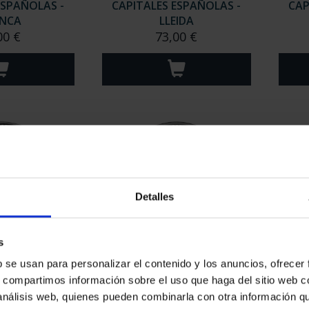
ESPAÑOLAS -
CAPITALES ESPAÑOLAS -
CAP
NCA
LLEIDA
00 €
73,00 €
Detalles
s
ESPAÑOLAS -
CAPITALES ESPAÑOLAS -
CAP
b se usan para personalizar el contenido y los anuncios, ofrecer
-GASTEIZ
GRANADA
s, compartimos información sobre el uso que haga del sitio web 
00 €
73,00 €
 análisis web, quienes pueden combinarla con otra información q