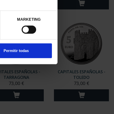
MARKETING
Permitir todas
ITALES ESPAÑOLAS -
CAPITALES ESPAÑOLAS -
TARRAGONA
TOLEDO
73,00 €
73,00 €