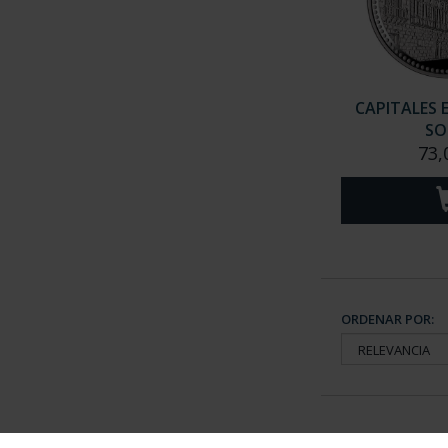
CAPITALES 
SO
73,
ORDENAR POR: