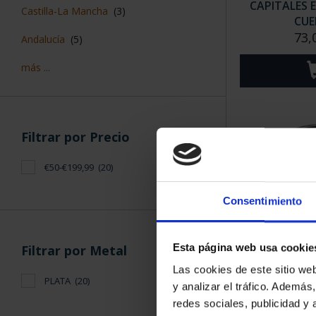
CAPITALES 
Castilla-La Mancha
(3)
CUE
73,
Andalucía
(5)
más ...
Filtrar por Precio
€50-€199,99
(20)
Consentimiento
Esta página web usa cookie
Filtrar por Metal
CAPITALES 
Las cookies de este sitio we
VITORIA
PLATA
(20)
y analizar el tráfico. Ademá
73,
redes sociales, publicidad y