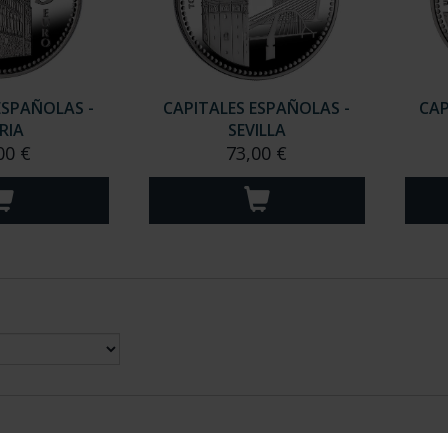
ESPAÑOLAS -
CAPITALES ESPAÑOLAS -
CAP
RIA
SEVILLA
00 €
73,00 €