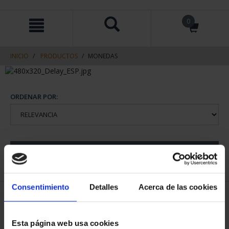
saltar
Saltar
0
al
al
contenido
men
de
navegacin
INICIO
PRODUCTOS
MONEDAS
ORDENAR POR:
REFINAR
Consentimiento
Detalles
Acerca de las cookies
2 Productos encontrados
Esta página web usa cookies