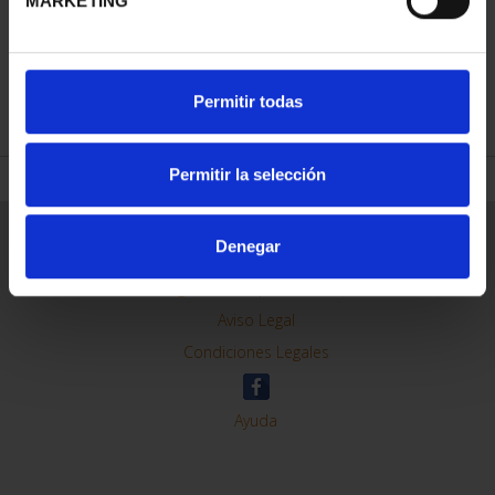
MARKETING
REFINAR
Permitir todas
Permitir la selección
Información General
Denegar
Contacto
Preguntas Frequentes (FAQs)
Aviso Legal
Condiciones Legales
Ayuda