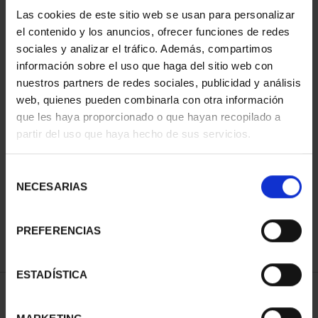
Las cookies de este sitio web se usan para personalizar
el contenido y los anuncios, ofrecer funciones de redes
sociales y analizar el tráfico. Además, compartimos
información sobre el uso que haga del sitio web con
nuestros partners de redes sociales, publicidad y análisis
web, quienes pueden combinarla con otra información
que les haya proporcionado o que hayan recopilado a
partir del uso que haya hecho de sus servicios.
CIUDADES PATRIMONIO
SUSCRIPCIÓN CIUDADES
III - SEGOVIA
PATRIMONIO DE LA
Selección
73,00 €
HU...
NECESARIAS
de
1.095,00 €
consentimiento
Sólo para usuarios
registrados
PREFERENCIAS
ESTADÍSTICA
ORDENAR POR: