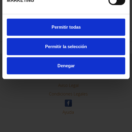
MARKETING
REFINAR
Permitir todas
Permitir la selección
Información General
Denegar
Contacto
Preguntas Frequentes (FAQs)
Aviso Legal
Condiciones Legales
Ayuda