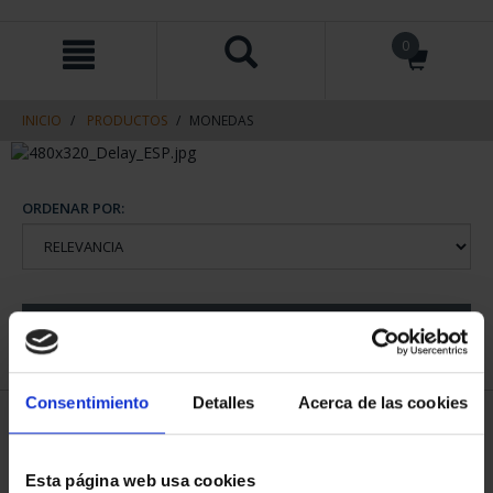
saltar
Saltar
0
al
al
contenido
men
de
navegacin
INICIO
PRODUCTOS
MONEDAS
ORDENAR POR:
REFINAR
Consentimiento
Detalles
Acerca de las cookies
1 Productos encontrados
Esta página web usa cookies