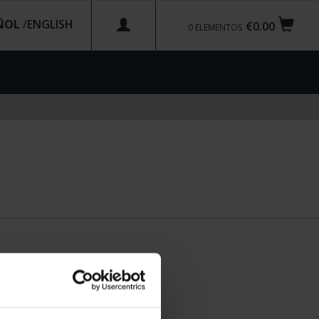
ÑOL
/
€0.00
0
ELEMENTOS