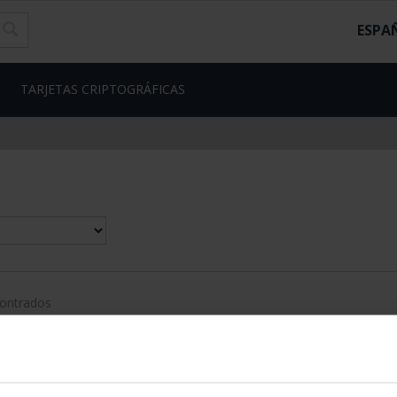
ESPA
TARJETAS CRIPTOGRÁFICAS
contrados