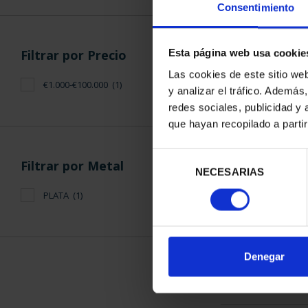
Consentimiento
Filtrar por Precio
Esta página web usa cookie
Las cookies de este sitio we
€1.000-€100.000
(1)
y analizar el tráfico. Ademá
CAPITALES D
redes sociales, publicidad y
COLECCION 
que hayan recopilado a parti
3.796
Selección
Filtrar por Metal
NECESARIAS
de
consentimiento
PLATA
(1)
ORDENAR POR:
Denegar