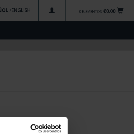
ÑOL
/
€0.00
0
ELEMENTOS