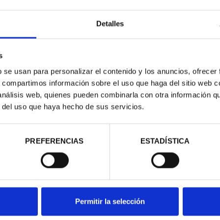
Detalles
s
b se usan para personalizar el contenido y los anuncios, ofrecer
RIMONIO II -
CIUDADES PATRIMONIO III -
s, compartimos información sobre el uso que haga del sitio web 
NCA
TOLEDO
 análisis web, quienes pueden combinarla con otra información q
00 €
73,00 €
r del uso que haya hecho de sus servicios.
PREFERENCIAS
ESTADÍSTICA
Permitir la selección