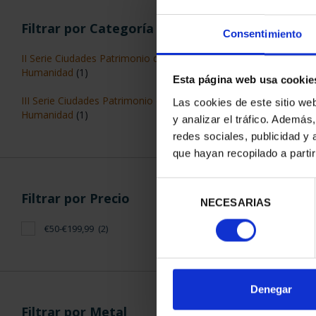
Filtrar por Categoría
Consentimiento
II Serie Ciudades Patrimonio de la
Humanidad
(1)
Esta página web usa cookie
III Serie Ciudades Patrimonio de la
Las cookies de este sitio we
CIUDADES PAT
Humanidad
(1)
y analizar el tráfico. Ademá
CUE
redes sociales, publicidad y
73,
que hayan recopilado a parti
Selección
Filtrar por Precio
NECESARIAS
de
consentimiento
€50-€199,99
(2)
ORDENAR POR:
Denegar
Filtrar por Metal