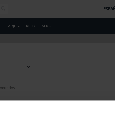
ESPA
TARJETAS CRIPTOGRÁFICAS
contrados