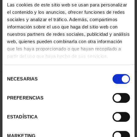
Las cookies de este sitio web se usan para personalizar
el contenido y los anuncios, ofrecer funciones de redes
sociales y analizar el tráfico. Además, compartimos
ORDENAR POR:
información sobre el uso que haga del sitio web con
nuestros partners de redes sociales, publicidad y análisis
web, quienes pueden combinarla con otra información
que les haya proporcionado o que hayan recopilado a
REFINAR
partir del uso que haya hecho de sus servicios.
Selección
NECESARIAS
de
2 Productos encontrados
consentimiento
PREFERENCIAS
ESTADÍSTICA
MARKETING