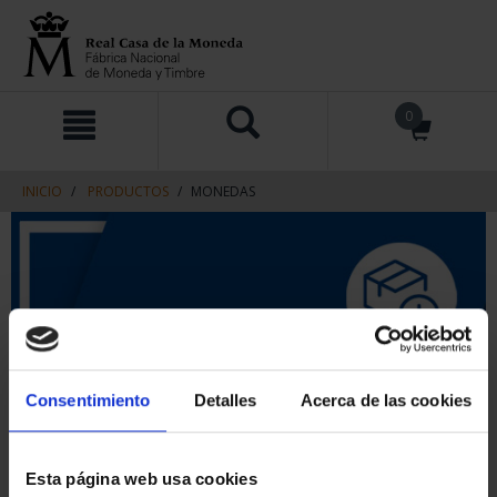
saltar
Saltar
0
al
al
contenido
men
de
navegacin
INICIO
PRODUCTOS
MONEDAS
Consentimiento
Detalles
Acerca de las cookies
Esta página web usa cookies