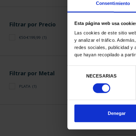
Consentimiento
Filtrar por Precio
Esta página web usa cookie
Las cookies de este sitio we
€50-€199,99
(1)
y analizar el tráfico. Ademá
CAPITALES 
redes sociales, publicidad y
BARC
que hayan recopilado a parti
73,
Selección
Filtrar por Metal
NECESARIAS
de
consentimiento
PLATA
(1)
ORDENAR POR:
Denegar