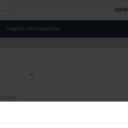
ESPA
TARJETAS CRIPTOGRÁFICAS
contrados