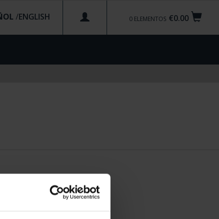
ÑOL
/
€0.00
0
ELEMENTOS