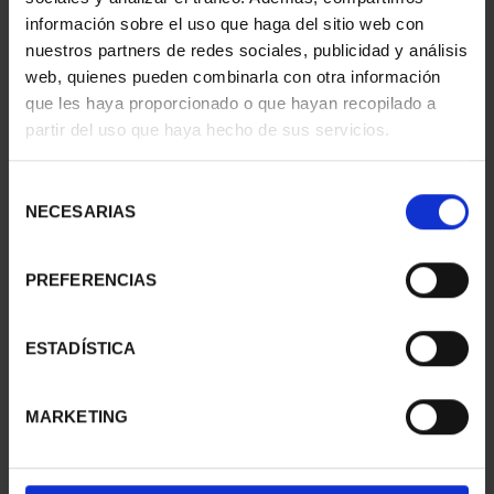
información sobre el uso que haga del sitio web con
nuestros partners de redes sociales, publicidad y análisis
web, quienes pueden combinarla con otra información
que les haya proporcionado o que hayan recopilado a
partir del uso que haya hecho de sus servicios.
SUSCRIPCIÓN
SUSCRIPCIÓN
CAPITALES DE
CAPITALES DE
PROVINCIA 3
PROVINCIA 4
Selección
949,00 €
949,00 €
NECESARIAS
de
consentimiento
Sólo para usuarios
Sólo para usuarios
registrados
registrados
PREFERENCIAS
ESTADÍSTICA
MARKETING