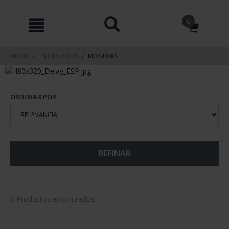
saltar
Saltar
0
al
al
contenido
men
de
navegacin
INICIO
PRODUCTOS
MONEDAS
ORDENAR POR:
REFINAR
5 Productos encontrados