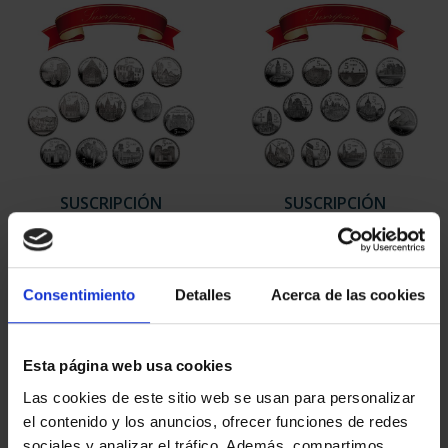
SUSCRIPCIÓN
SUSCRIPCIÓN
CAPITALES DE
CAPITALES DE
PROVINCIA 1
PROVINCIA 2
949,00 €
949,00 €
Consentimiento
Detalles
Acerca de las cookies
Sólo para usuarios
Sólo para usuarios
registrados
registrados
Esta página web usa cookies
Las cookies de este sitio web se usan para personalizar
el contenido y los anuncios, ofrecer funciones de redes
sociales y analizar el tráfico. Además, compartimos