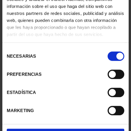
información sobre el uso que haga del sitio web con
nuestros partners de redes sociales, publicidad y análisis
web, quienes pueden combinarla con otra información
SUSCRIPCIÓN
SUSCRIPCIÓN
que les haya proporcionado o que hayan recopilado a
CAPITALES DE
CAPITALES DE
partir del uso que haya hecho de sus servicios.
PROVINCIA 1
PROVINCIA 2
949,00 €
949,00 €
Selección
Sólo para usuarios
Sólo para usuarios
NECESARIAS
de
registrados
registrados
consentimiento
PREFERENCIAS
ESTADÍSTICA
MARKETING