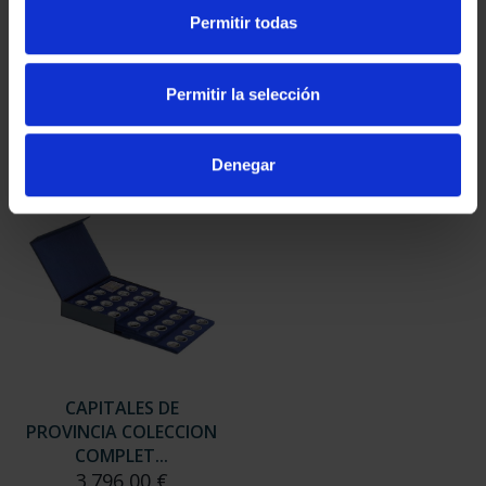
SUSCRIPCIÓN
SUSCRIPCIÓN
Permitir todas
CAPITALES DE
CAPITALES DE
PROVINCIA 3
PROVINCIA 4
949,00 €
949,00 €
Permitir la selección
Sólo para usuarios
Sólo para usuarios
registrados
registrados
Denegar
CAPITALES DE
PROVINCIA COLECCION
COMPLET...
3.796,00 €