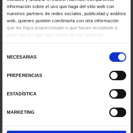
información sobre el uso que haga del sitio web con
nuestros partners de redes sociales, publicidad y análisis
web, quienes pueden combinarla con otra información
SUSCRIPCIÓN
SUSCRIPCIÓN
que les haya proporcionado o que hayan recopilado a
CAPITALES DE
CAPITALES DE
partir del uso que haya hecho de sus servicios.
PROVINCIA 1
PROVINCIA 2
949,00 €
949,00 €
Selección
Sólo para usuarios
Sólo para usuarios
NECESARIAS
de
registrados
registrados
consentimiento
PREFERENCIAS
ESTADÍSTICA
MARKETING