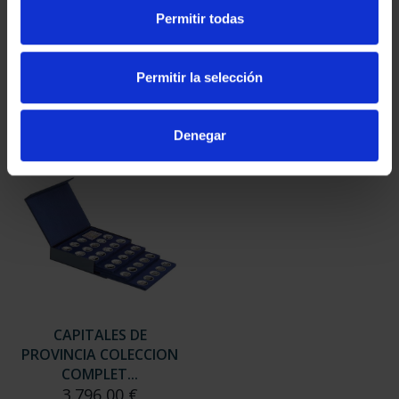
SUSCRIPCIÓN
SUSCRIPCIÓN
Permitir todas
CAPITALES DE
CAPITALES DE
PROVINCIA 3
PROVINCIA 4
949,00 €
949,00 €
Permitir la selección
Sólo para usuarios
Sólo para usuarios
registrados
registrados
Denegar
CAPITALES DE
PROVINCIA COLECCION
COMPLET...
3.796,00 €