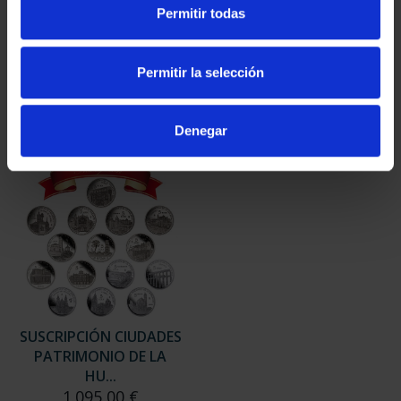
SUSCRIPCIÓN
SUSCRIPCIÓN
Permitir todas
CAPITALES DE
CAPITALES DE
PROVINCIA 3
PROVINCIA 4
949,00 €
949,00 €
Permitir la selección
Sólo para usuarios
Sólo para usuarios
registrados
registrados
Denegar
SUSCRIPCIÓN CIUDADES
PATRIMONIO DE LA
HU...
1.095,00 €