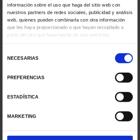
información sobre el uso que haga del sitio web con
nuestros partners de redes sociales, publicidad y análisis
web, quienes pueden combinarla con otra información
SUSCRIPCIÓN
SUSCRIPCIÓN
que les haya proporcionado o que hayan recopilado a
CAPITALES DE
CAPITALES DE
partir del uso que haya hecho de sus servicios.
PROVINCIA 1
PROVINCIA 2
949,00 €
949,00 €
Selección
Sólo para usuarios
Sólo para usuarios
NECESARIAS
de
registrados
registrados
consentimiento
PREFERENCIAS
ESTADÍSTICA
MARKETING