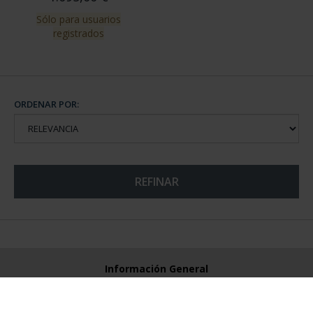
Sólo para usuarios
registrados
ORDENAR POR:
REFINAR
Información General
Contacto
Preguntas Frequentes (FAQs)