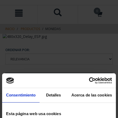
saltar
Saltar
0
al
al
contenido
men
de
navegacin
INICIO
PRODUCTOS
MONEDAS
ORDENAR POR:
REFINAR
Consentimiento
Detalles
Acerca de las cookies
1 Productos encontrados
Esta página web usa cookies