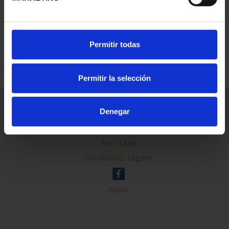
REFINAR
Permitir todas
Permitir la selección
Información General
Denegar
Contacto
Preguntas Frequentes (FAQs)
Aviso Legal
Condiciones Legales
Ayuda