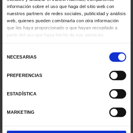
información sobre el uso que haga del sitio web con
nuestros partners de redes sociales, publicidad y análisis
web, quienes pueden combinarla con otra información
SUSCRIPCIÓN
SUSCRIPCIÓN
que les haya proporcionado o que hayan recopilado a
CAPITALES DE
CAPITALES DE
partir del uso que haya hecho de sus servicios.
PROVINCIA 1
PROVINCIA 2
949,00 €
949,00 €
Selección
Sólo para usuarios
Sólo para usuarios
NECESARIAS
de
registrados
registrados
consentimiento
PREFERENCIAS
ESTADÍSTICA
MARKETING