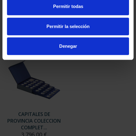
SUSCRIPCIÓN
SUSCRIPCIÓN
Permitir todas
CAPITALES DE
CAPITALES DE
PROVINCIA 3
PROVINCIA 4
949,00 €
949,00 €
Permitir la selección
Sólo para usuarios
Sólo para usuarios
registrados
registrados
Denegar
CAPITALES DE
PROVINCIA COLECCION
COMPLET...
3.796,00 €