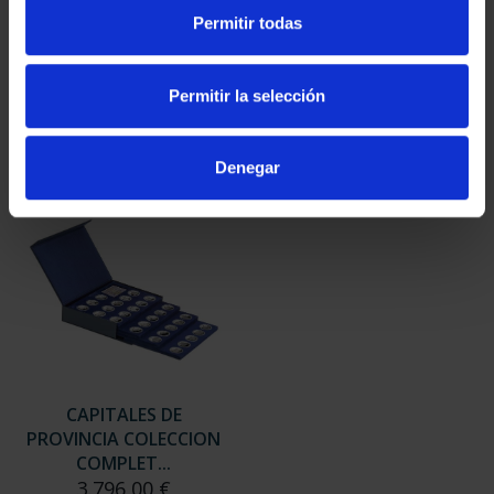
SUSCRIPCIÓN
SUSCRIPCIÓN
Permitir todas
CAPITALES DE
CAPITALES DE
PROVINCIA 3
PROVINCIA 4
949,00 €
949,00 €
Permitir la selección
Sólo para usuarios
Sólo para usuarios
registrados
registrados
Denegar
CAPITALES DE
PROVINCIA COLECCION
COMPLET...
3.796,00 €