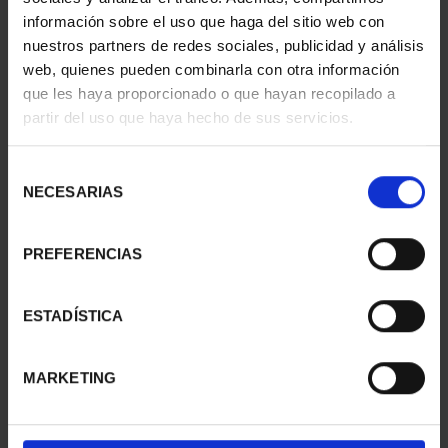
información sobre el uso que haga del sitio web con
nuestros partners de redes sociales, publicidad y análisis
web, quienes pueden combinarla con otra información
SUSCRIPCIÓN
SUSCRIPCIÓN
que les haya proporcionado o que hayan recopilado a
CAPITALES DE
CAPITALES DE
partir del uso que haya hecho de sus servicios.
PROVINCIA 1
PROVINCIA 2
949,00 €
949,00 €
Selección
Sólo para usuarios
Sólo para usuarios
NECESARIAS
de
registrados
registrados
consentimiento
PREFERENCIAS
ESTADÍSTICA
MARKETING