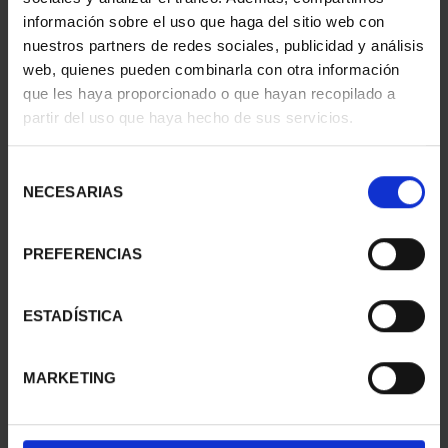
información sobre el uso que haga del sitio web con
nuestros partners de redes sociales, publicidad y análisis
web, quienes pueden combinarla con otra información
SUSCRIPCIÓN
SUSCRIPCIÓN
que les haya proporcionado o que hayan recopilado a
CAPITALES DE
CAPITALES DE
partir del uso que haya hecho de sus servicios.
PROVINCIA 1
PROVINCIA 2
949,00 €
949,00 €
Selección
Sólo para usuarios
Sólo para usuarios
NECESARIAS
de
registrados
registrados
consentimiento
PREFERENCIAS
ESTADÍSTICA
MARKETING