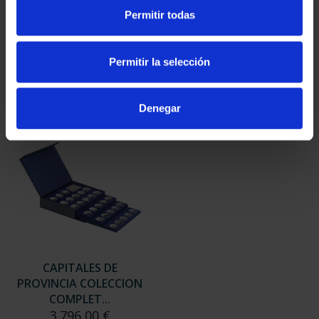
SUSCRIPCIÓN
SUSCRIPCIÓN
Permitir todas
CAPITALES DE
CAPITALES DE
PROVINCIA 3
PROVINCIA 4
949,00 €
949,00 €
Permitir la selección
Sólo para usuarios
Sólo para usuarios
registrados
registrados
Denegar
CAPITALES DE
PROVINCIA COLECCION
COMPLET...
3.796,00 €