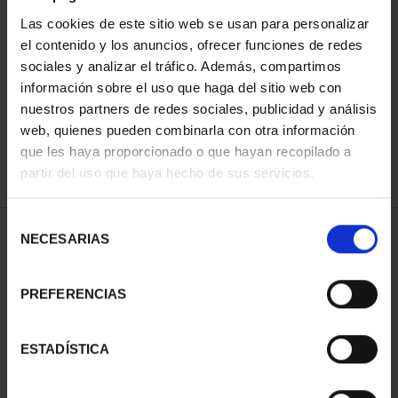
Las cookies de este sitio web se usan para personalizar
el contenido y los anuncios, ofrecer funciones de redes
ORDENAR POR:
sociales y analizar el tráfico. Además, compartimos
información sobre el uso que haga del sitio web con
nuestros partners de redes sociales, publicidad y análisis
web, quienes pueden combinarla con otra información
que les haya proporcionado o que hayan recopilado a
REFINAR
partir del uso que haya hecho de sus servicios.
Selección
1 Productos encontrados
NECESARIAS
de
consentimiento
PREFERENCIAS
ESTADÍSTICA