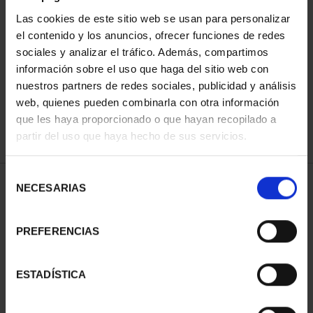
Las cookies de este sitio web se usan para personalizar
el contenido y los anuncios, ofrecer funciones de redes
ORDENAR POR:
sociales y analizar el tráfico. Además, compartimos
información sobre el uso que haga del sitio web con
nuestros partners de redes sociales, publicidad y análisis
web, quienes pueden combinarla con otra información
que les haya proporcionado o que hayan recopilado a
REFINAR
partir del uso que haya hecho de sus servicios.
Selección
1 Productos encontrados
NECESARIAS
de
consentimiento
PREFERENCIAS
ESTADÍSTICA