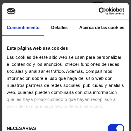
Consentimiento
Detalles
Acerca de las cookies
Esta página web usa cookies
Las cookies de este sitio web se usan para personalizar
CARTERITA MONEDA 60
CANJE 60 EURO 2026
el contenido y los anuncios, ofrecer funciones de redes
EUR 2026
ACADEMIA DEL AIRE - P...
sociales y analizar el tráfico. Además, compartimos
85,00 €
60,00 €
información sobre el uso que haga del sitio web con
nuestros partners de redes sociales, publicidad y análisis
web, quienes pueden combinarla con otra información
que les haya proporcionado o que hayan recopilado a
partir del uso que haya hecho de sus servicios.
Selección
NECESARIAS
de