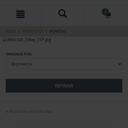
saltar
Saltar
0
al
al
contenido
men
de
navegacin
INICIO
PRODUCTOS
MONEDAS
ORDENAR POR:
REFINAR
4 Productos encontrados