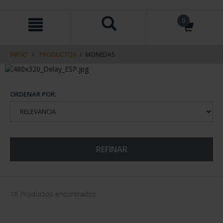
saltar
Saltar
0
al
al
contenido
men
de
navegacin
INICIO
PRODUCTOS
MONEDAS
ORDENAR POR:
REFINAR
18 Productos encontrados