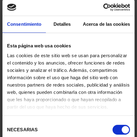
EQUIPO OLIMPICO
425 ANIV VELÁZQUEZ
ESPAÑOL 2024 - 8
(2024) CINCUENTÍN
REALES
610,00 €
140,00 €
Consentimiento
Detalles
Acerca de las cookies
Esta página web usa cookies
Las cookies de este sitio web se usan para personalizar
el contenido y los anuncios, ofrecer funciones de redes
sociales y analizar el tráfico. Además, compartimos
información sobre el uso que haga del sitio web con
nuestros partners de redes sociales, publicidad y análisis
web, quienes pueden combinarla con otra información
que les haya proporcionado o que hayan recopilado a
partir del uso que haya hecho de sus servicios.
PROCLAMACIÓN FELIPE
PROCLAMACIÓN FELIPE
Selección
VI (2024) 8 REALES
VI (2024) CINCUENTÍN
NECESARIAS
de
140,00 €
610,00 €