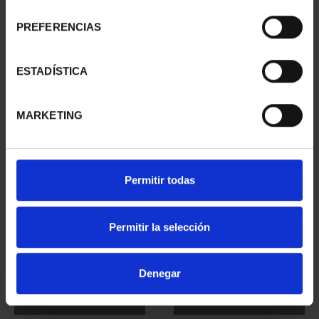
consentimiento
PREFERENCIAS
ESTADÍSTICA
MARKETING
Permitir todas
EQUIPO OLIMPICO
MARIA MOLINER (2025)
Permitir la selección
ESPAÑOL 2026 - 8
8 REALES
REALES
140,00 €
140,00 €
Denegar