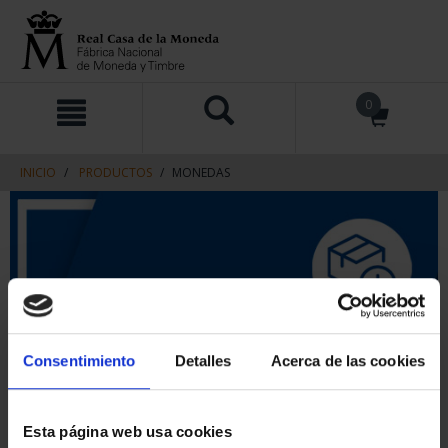
saltar
Saltar
0
al
al
contenido
men
de
navegacin
INICIO
PRODUCTOS
MONEDAS
Consentimiento
Detalles
Acerca de las cookies
Esta página web usa cookies