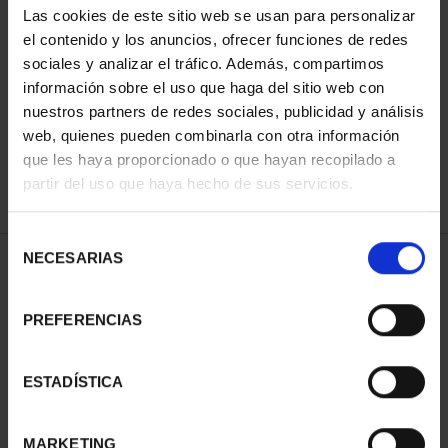
Las cookies de este sitio web se usan para personalizar
el contenido y los anuncios, ofrecer funciones de redes
sociales y analizar el tráfico. Además, compartimos
ORDENAR POR:
información sobre el uso que haga del sitio web con
nuestros partners de redes sociales, publicidad y análisis
web, quienes pueden combinarla con otra información
que les haya proporcionado o que hayan recopilado a
REFINAR
partir del uso que haya hecho de sus servicios.
Selección
NECESARIAS
de
1 Productos encontrados
consentimiento
PREFERENCIAS
ESTADÍSTICA
MARKETING