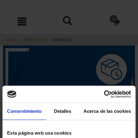
saltar
Saltar
0
al
al
contenido
men
de
navegacin
INICIO
PRODUCTOS
MONEDAS
Consentimiento
Detalles
Acerca de las cookies
Esta página web usa cookies