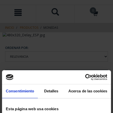
saltar
Saltar
0
al
al
contenido
men
de
navegacin
INICIO
PRODUCTOS
MONEDAS
ORDENAR POR:
REFINAR
Consentimiento
Detalles
Acerca de las cookies
2 Productos encontrados
Esta página web usa cookies