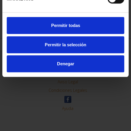
REFINAR
Permitir todas
Permitir la selección
Información General
Denegar
Contacto
Preguntas Frequentes (FAQs)
Aviso Legal
Condiciones Legales
Ayuda