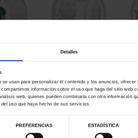
O DE ESTADO
V CENT. ALVARO DE BAZAN
CAM
Detalles
8 REALES
(2026) 4 REALES
00 €
73,00 €
s
b se usan para personalizar el contenido y los anuncios, ofrecer
s, compartimos información sobre el uso que haga del sitio web 
 análisis web, quienes pueden combinarla con otra información q
r del uso que haya hecho de sus servicios.
PREFERENCIAS
ESTADÍSTICA