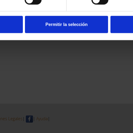
Permitir la selección
nes Legales
|
|
Ayuda
|