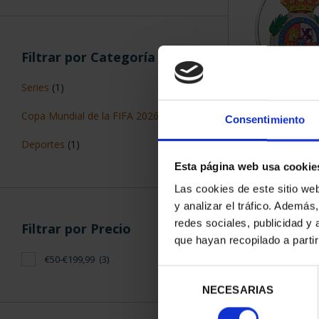
Filtrar por Categoría
Series
(1)
V Cº CONSEJ
Copa Mundial de la FIFA 2026
(1)
Consentimiento
(2026) 
140,
Deportes
(1)
Esta página web usa cookie
Las cookies de este sitio we
y analizar el tráfico. Ademá
redes sociales, publicidad y
Filtrar por Precio
que hayan recopilado a parti
€50-€199,99
(3)
ORDENAR POR:
Selección
NECESARIAS
de
consentimiento