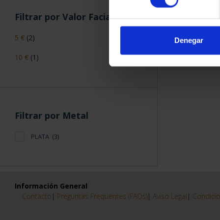
Filtrar por Valor Facial
5 €
(2)
Denegar
10 €
(1)
Filtrar por Metal
PLATA
(3)
Información General
Contacto
|
Preguntas Frequentes (FAQs)
|
Aviso Legal
|
Condicio