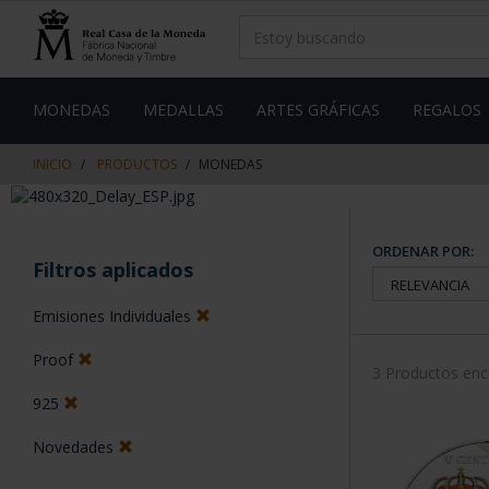
saltar
Saltar
al
al
contenido
men
de
navegacin
MONEDAS
MEDALLAS
ARTES GRÁFICAS
REGALOS
INICIO
PRODUCTOS
MONEDAS
ORDENAR POR:
Filtros aplicados
Emisiones Individuales
Proof
3 Productos en
925
Novedades