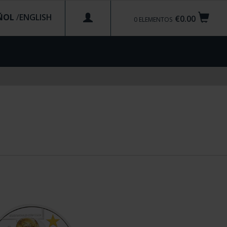
ÑOL
/
€0.00
0
ELEMENTOS