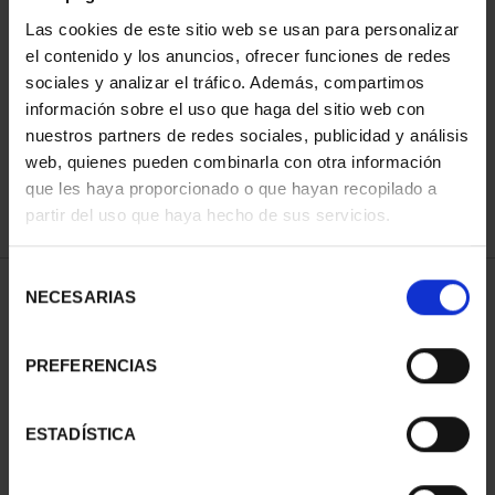
Las cookies de este sitio web se usan para personalizar
el contenido y los anuncios, ofrecer funciones de redes
ORDENAR POR:
sociales y analizar el tráfico. Además, compartimos
información sobre el uso que haga del sitio web con
nuestros partners de redes sociales, publicidad y análisis
web, quienes pueden combinarla con otra información
que les haya proporcionado o que hayan recopilado a
REFINAR
partir del uso que haya hecho de sus servicios.
Selección
1 Productos encontrados
NECESARIAS
de
consentimiento
PREFERENCIAS
ESTADÍSTICA