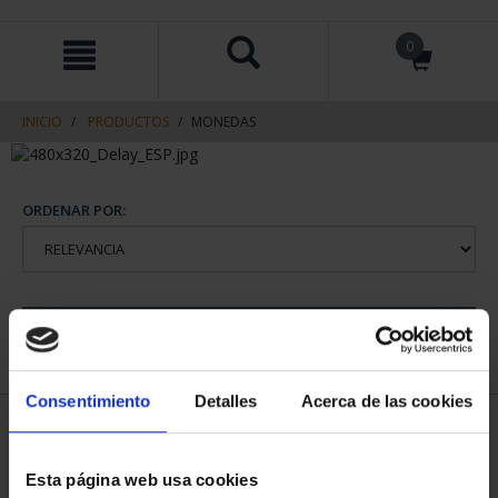
saltar
Saltar
0
al
al
contenido
men
de
navegacin
INICIO
PRODUCTOS
MONEDAS
ORDENAR POR:
REFINAR
Consentimiento
Detalles
Acerca de las cookies
1 Productos encontrados
Esta página web usa cookies