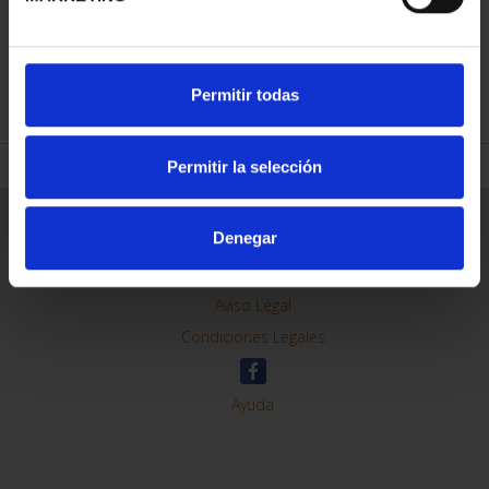
REFINAR
Permitir todas
Permitir la selección
Información General
Denegar
Contacto
Preguntas Frequentes (FAQs)
Aviso Legal
Condiciones Legales
Ayuda