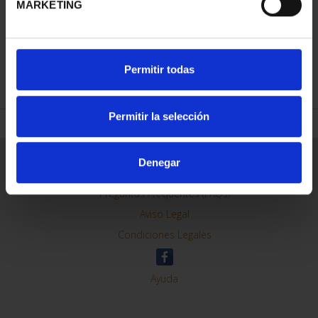
MARKETING
REFINAR
Permitir todas
Permitir la selección
Información General
Denegar
Contacto
Preguntas Frequentes (FAQs)
Aviso Legal
Condiciones Legales
Ayuda