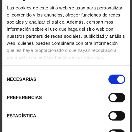
Las cookies de este sitio web se usan para personalizar
el contenido y los anuncios, ofrecer funciones de redes
ORDENAR POR:
sociales y analizar el tráfico. Además, compartimos
información sobre el uso que haga del sitio web con
nuestros partners de redes sociales, publicidad y análisis
web, quienes pueden combinarla con otra información
que les haya proporcionado o que hayan recopilado a
REFINAR
partir del uso que haya hecho de sus servicios.
Selección
1 Productos encontrados
NECESARIAS
de
consentimiento
PREFERENCIAS
ESTADÍSTICA