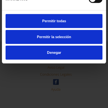
REFINAR
Permitir todas
Permitir la selección
Información General
Denegar
Contacto
Preguntas Frequentes (FAQs)
Aviso Legal
Condiciones Legales
Ayuda