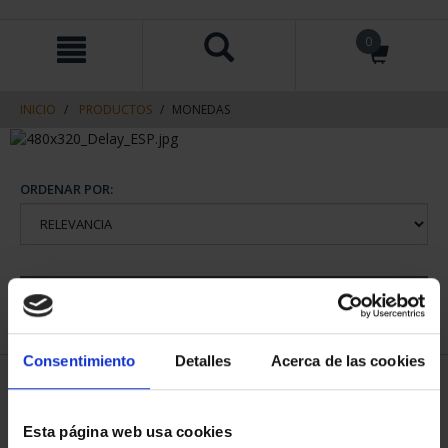
saltar
Saltar
0
al
al
contenido
men
de
navegacin
INICIO
PRODUCTOS
MONEDAS
ORDENAR POR:
REFINAR
Consentimiento
Detalles
Acerca de las cookies
2 Productos encontrados
Esta página web usa cookies