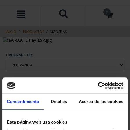
saltar
Saltar
0
al
al
contenido
men
de
navegacin
INICIO
PRODUCTOS
MONEDAS
ORDENAR POR:
REFINAR
Consentimiento
Detalles
Acerca de las cookies
1 Productos encontrados
Esta página web usa cookies