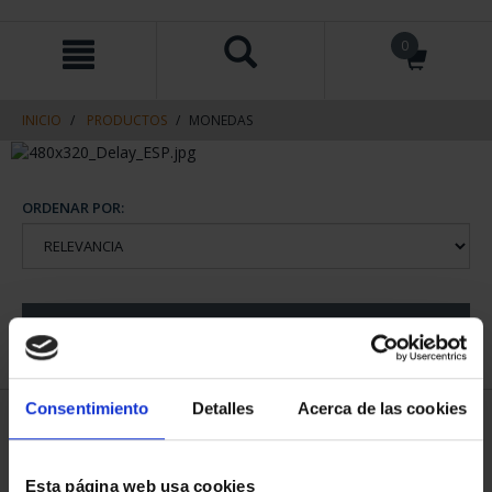
saltar
Saltar
0
al
al
contenido
men
de
navegacin
INICIO
PRODUCTOS
MONEDAS
ORDENAR POR:
REFINAR
Consentimiento
Detalles
Acerca de las cookies
2 Productos encontrados
Esta página web usa cookies