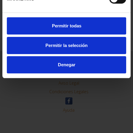
REFINAR
Permitir todas
Permitir la selección
Información General
Denegar
Contacto
Preguntas Frequentes (FAQs)
Aviso Legal
Condiciones Legales
Ayuda