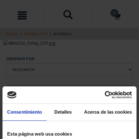
saltar
Saltar
0
al
al
contenido
men
de
navegacin
INICIO
PRODUCTOS
MONEDAS
ORDENAR POR:
REFINAR
Consentimiento
Detalles
Acerca de las cookies
1 Productos encontrados
Esta página web usa cookies