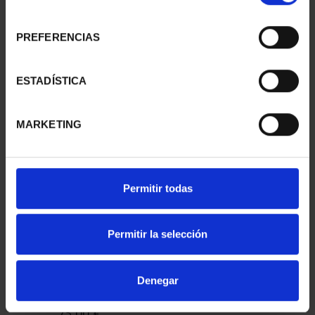
consentimiento
CIUDADES PATRIMONIO
CIUDADES PATRIMONIO
PREFERENCIAS
- ÁVILA
II - SALAMANCA
73,00 €
73,00 €
ESTADÍSTICA
MARKETING
Permitir todas
Permitir la selección
CIUDADES PATRIMONIO
Denegar
III - SEGOVIA
73,00 €