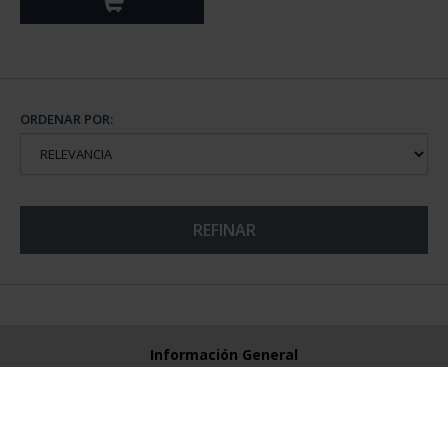
ORDENAR POR:
REFINAR
Información General
Contacto
Preguntas Frequentes (FAQs)
Aviso Legal