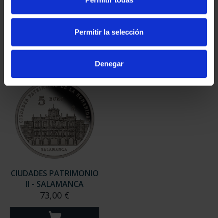
II- MÉRIDA
II - LA LAGUNA
73,00 €
73,00 €
Permitir la selección
Denegar
CIUDADES PATRIMONIO
II - SALAMANCA
73,00 €