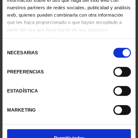
información sobre el uso que haga del sitio web con
nuestros partners de redes sociales, publicidad y análisis
web, quienes pueden combinarla con otra información
que les haya proporcionado o que hayan recopilado a
CIUDADES PATRIMONIO
CIUDADES PATRIMONIO
partir del uso que haya hecho de sus servicios.
II - CUENCA
II- IBIZA
73,00 €
73,00 €
Selección
NECESARIAS
de
consentimiento
PREFERENCIAS
ESTADÍSTICA
MARKETING
CIUDADES PATRIMONIO
CIUDADES PATRIMONIO
Permitir todas