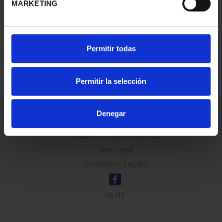
MARKETING
REFINAR
Permitir todas
Permitir la selección
Información General
Denegar
Contacto
Preguntas Frequentes (FAQs)
Aviso Legal
Condiciones Legales
Ayuda