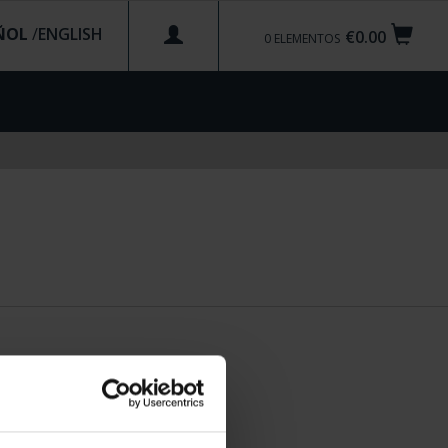
ÑOL
/
€0.00
0
ELEMENTOS