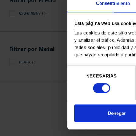
Filtrar por Precio
Consentimiento
€50-€199,99
(1)
Esta página web usa cookie
Las cookies de este sitio we
y analizar el tráfico. Ademá
CAPITALES 
redes sociales, publicidad y
Filtrar por Metal
SANT
que hayan recopilado a parti
73,
PLATA
(1)
Selección
NECESARIAS
de
consentimiento
ORDENAR POR:
Denegar