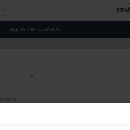
ESPA
TARJETAS CRIPTOGRÁFICAS
contrados