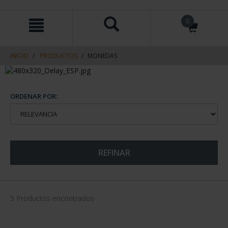
saltar
Saltar
0
al
al
contenido
men
de
navegacin
INICIO
PRODUCTOS
MONEDAS
ORDENAR POR:
REFINAR
5 Productos encontrados