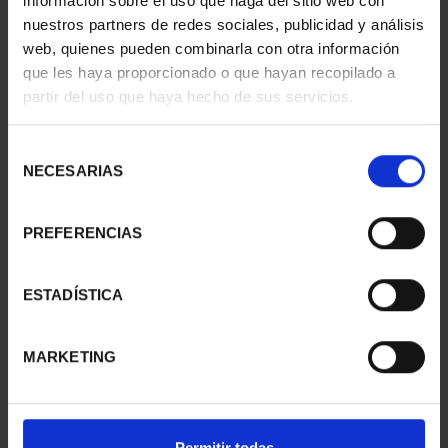
información sobre el uso que haga del sitio web con
nuestros partners de redes sociales, publicidad y análisis
web, quienes pueden combinarla con otra información
que les haya proporcionado o que hayan recopilado a
partir del uso que haya hecho de sus servicios.
CIUDADES PATRIMONIO
CIUDADES PATRIMONIO
- CÓRDOBA
- BAEZA
Selección
73,00 €
73,00 €
NECESARIAS
de
consentimiento
PREFERENCIAS
ESTADÍSTICA
MARKETING
Permitir todas