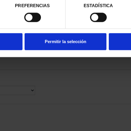
PREFERENCIAS
ESTADÍSTICA
RIMONIO III -
CIUDADES PATRIMONIO III -
CIUD
AGONA
SEGOVIA
00 €
73,00 €
Permitir la selección