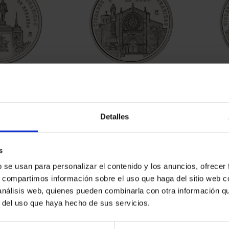
ATRIMONIO -
CIUDADES PATRIMONIO -
CIUD
E HENARES
ÁVILA
00 €
73,00 €
Detalles
s
b se usan para personalizar el contenido y los anuncios, ofrecer
s, compartimos información sobre el uso que haga del sitio web 
 análisis web, quienes pueden combinarla con otra información q
r del uso que haya hecho de sus servicios.