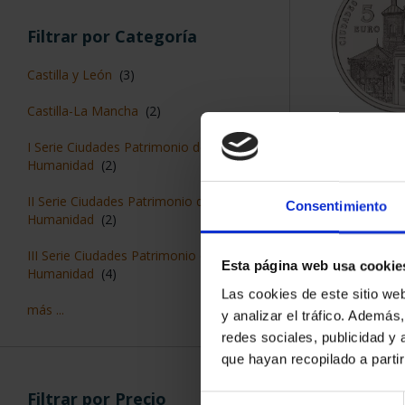
Filtrar por Categoría
Castilla y León
(3)
Castilla-La Mancha
(2)
CIUDADES P
I Serie Ciudades Patrimonio de la
ALCALÁ D
Humanidad
(2)
73,
II Serie Ciudades Patrimonio de la
Consentimiento
Humanidad
(2)
III Serie Ciudades Patrimonio de la
Esta página web usa cookie
Humanidad
(4)
Las cookies de este sitio we
más ...
y analizar el tráfico. Ademá
redes sociales, publicidad y
que hayan recopilado a parti
Filtrar por Precio
Selección