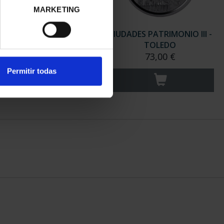
MARKETING
ADES PATRIMONIO III -
CIUDADES PATRIMONIO III -
SANTIAGO DE CO...
TOLEDO
73,00 €
73,00 €
Permitir todas