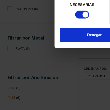
NECESARIAS
de
€50-€199,99
(8)
consentimiento
CIUDADES PAT
TARR
73,
Denegar
Filtrar por Metal
PLATA
(8)
ORDENAR POR:
Filtrar por Año Emisión
2014
(2)
2015
(6)