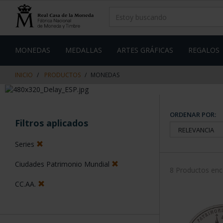
saltar
Saltar
al
al
contenido
men
de
navegacin
MONEDAS
MEDALLAS
ARTES GRÁFICAS
REGALOS
INICIO
PRODUCTOS
MONEDAS
ORDENAR POR:
Filtros aplicados
Series
Ciudades Patrimonio Mundial
8 Productos en
CC.AA.