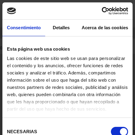
saltar
Saltar
0
al
al
contenido
men
de
Consentimiento
Detalles
Acerca de las cookies
navegacin
INICIO
PRODUCTOS
MONEDAS
0 Productos encontrados
Esta página web usa cookies
Las cookies de este sitio web se usan para personalizar
Información General
el contenido y los anuncios, ofrecer funciones de redes
Contacto
sociales y analizar el tráfico. Además, compartimos
Preguntas Frequentes (FAQs)
información sobre el uso que haga del sitio web con
Aviso Legal
nuestros partners de redes sociales, publicidad y análisis
web, quienes pueden combinarla con otra información
Condiciones Legales
que les haya proporcionado o que hayan recopilado a
partir del uso que haya hecho de sus servicios.
Ayuda
Selección
NECESARIAS
de