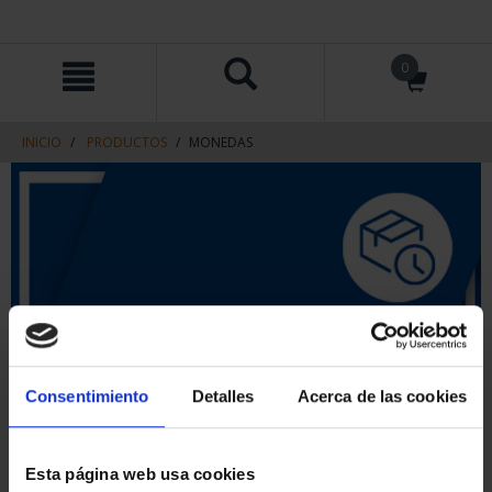
saltar
Saltar
0
al
al
contenido
men
de
navegacin
INICIO
PRODUCTOS
MONEDAS
Consentimiento
Detalles
Acerca de las cookies
Esta página web usa cookies