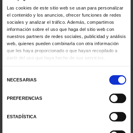
Las cookies de este sitio web se usan para personalizar
el contenido y los anuncios, ofrecer funciones de redes
ORDENAR POR:
sociales y analizar el tráfico. Además, compartimos
información sobre el uso que haga del sitio web con
nuestros partners de redes sociales, publicidad y análisis
web, quienes pueden combinarla con otra información
que les haya proporcionado o que hayan recopilado a
REFINAR
partir del uso que haya hecho de sus servicios.
Selección
2 Productos encontrados
NECESARIAS
de
consentimiento
PREFERENCIAS
ESTADÍSTICA