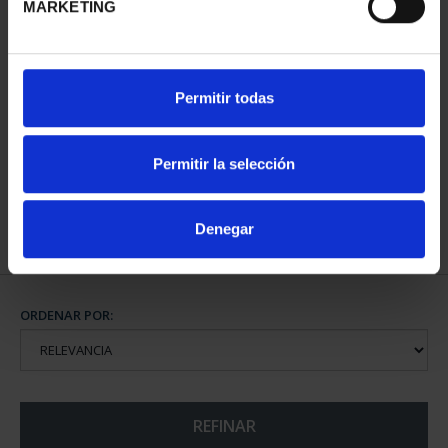
MARKETING
425 ANIV. DE VELÁQUEZ
425 ANIV. DE
Permitir todas
(2024) COL. COMP.
VELÁZQUEZ (2024) COL.
5.349,00 €
PLATA
1.069,00 €
Permitir la selección
Denegar
ORDENAR POR:
REFINAR